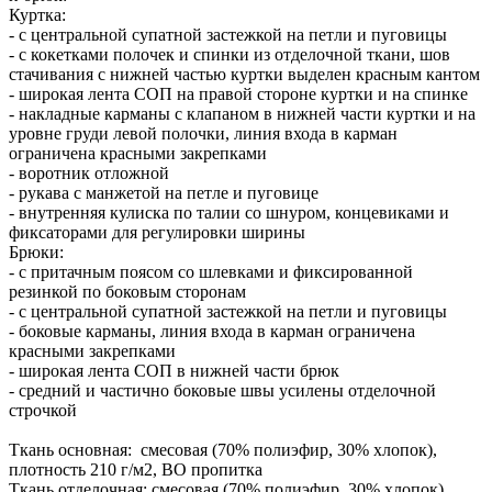
Куртка:
- с центральной супатной застежкой на петли и пуговицы
- с кокетками полочек и спинки из отделочной ткани, шов
стачивания с нижней частью куртки выделен красным кантом
- широкая лента СОП на правой стороне куртки и на спинке
- накладные карманы с клапаном в нижней части куртки и на
уровне груди левой полочки, линия входа в карман
ограничена красными закрепками
- воротник отложной
- рукава с манжетой на петле и пуговице
- внутренняя кулиска по талии со шнуром, концевиками и
фиксаторами для регулировки ширины
Брюки:
- с притачным поясом со шлевками и фиксированной
резинкой по боковым сторонам
- с центральной супатной застежкой на петли и пуговицы
- боковые карманы, линия входа в карман ограничена
красными закрепками
- широкая лента СОП в нижней части брюк
- средний и частично боковые швы усилены отделочной
строчкой
Ткань основная: смесовая (70% полиэфир, 30% хлопок),
плотность 210 г/м2, ВО пропитка
Ткань отделочная: смесовая (70% полиэфир, 30% хлопок),