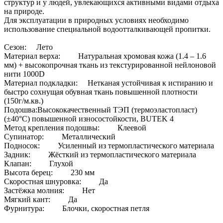
структур и у людей, увлекающихся активными видами отдыха
на природе.
Для эксплуатации в природных условиях необходимо
использование специальной водоотталкивающей пропитки.
Сезон: Лето
Материал верха: Натуральная хромовая кожа (1.4 – 1.6
мм) + высокопрочная ткань из текстурированной нейлоновой
нити 1000D
Материал подкладки: Нетканая устойчивая к истиранию и
быстро сохнущая обувная ткань повышенной плотности
(150г/м.кв.)
Подошва:Высококачественный ТЭП (термоэластопласт)
(±40°С) повышенной износостойкости, BUTEK 4
Метод крепления подошвы: Клеевой
Супинатор: Металлический
Подносок: Усиленный из термопластического материала
Задник: Жёсткий из термопластического материала
Клапан: Глухой
Высота берец: 230 мм
Скоростная шнуровка: Да
Застёжка молния: Нет
Мягкий кант: Да
Фурнитура: Блочки, скоростная петля